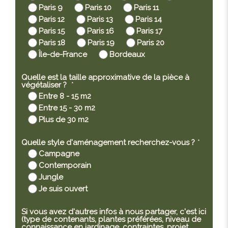
Paris 9
Paris 10
Paris 11
Paris 12
Paris 13
Paris 14
Paris 15
Paris 16
Paris 17
Paris 18
Paris 19
Paris 20
Île-de-France
Bordeaux
Quelle est la taille approximative de la pièce à
végétaliser ?
*
Entre 8 - 15 m2
Entre 15 - 30 m2
Plus de 30 m2
Quelle style d'aménagement recherchez-vous ?
*
Campagne
Contemporain
Jungle
Je suis ouvert
Si vous avez d'autres infos à nous partager, c'est ici
(type de contenants, plantes préférées, niveau de
connaissance en jardinage, contraintes, projet